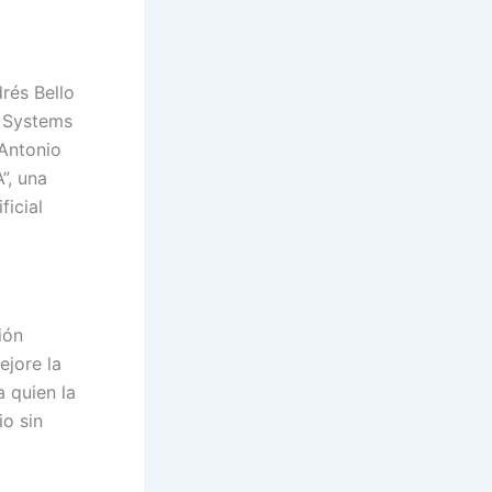
rés Bello
x Systems
 Antonio
”, una
ficial
ión
ejore la
 quien la
io sin