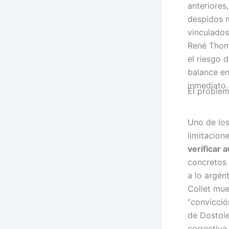
anteriores
despidos m
vinculados
René Thom
el riesgo 
balance en
inmediato.
El problem
Uno de los
limitacion
verificar
concretos
a lo argént
Collet mue
“convicció
de Dostoiev
correctiva