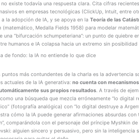
, no existe todavía una respuesta clara. Cita cifras reciente
asivos en empresas tecnológicas (ClickUp, Intuit, entre ot
 a la adopción de IA, y se apoya en la
Teoría de las Catást
 (matemático, Medalla Fields 1958) para modelar matemá
de una “bifurcación schumpeteriana”: un punto de quiebre en
tre humanos e IA colapsa hacia un extremo sin posibilidad
a de fondo: la IA no entiende lo que dice
 puntos más contundentes de la charla es la advertencia s
es actuales de la IA generativa:
no cuenta con mecanismos
 automáticamente sus propios resultados
. A través de eje
 como una búsqueda que mezcla erróneamente “lo digital 
ico” (fotografía analógica) con “lo digital destruye a Argent
stra cómo la IA puede generar afirmaciones absurdas con 
n”, comparándola con el personaje del príncipe Myshkin d
ski: alguien sincero y persuasivo, pero sin la inteligencia s
 necesaria para evitar el daño.