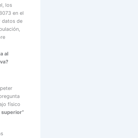
, los
8073 en el
r datos de
pulación,
pre
a al
iva?
peter
 pregunta
jo físico
 superior”
as