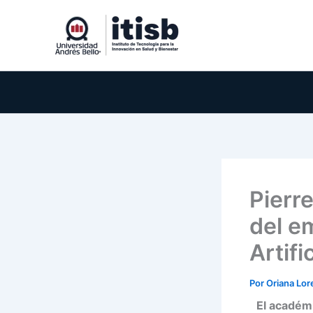
Ir
al
contenido
Pierre
del em
Artific
Por
Oriana Lo
El académi