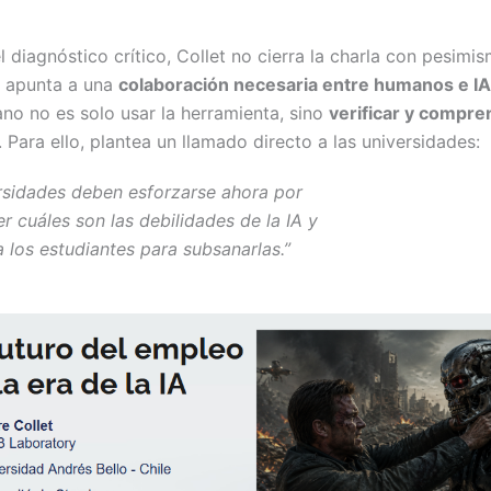
l diagnóstico crítico, Collet no cierra la charla con pesimi
n apunta a una
colaboración necesaria entre humanos e IA
ano no es solo usar la herramienta, sino
verificar y compre
. Para ello, plantea un llamado directo a las universidades:
rsidades deben esforzarse ahora por
 cuáles son las debilidades de la IA y
a los estudiantes para subsanarlas.”