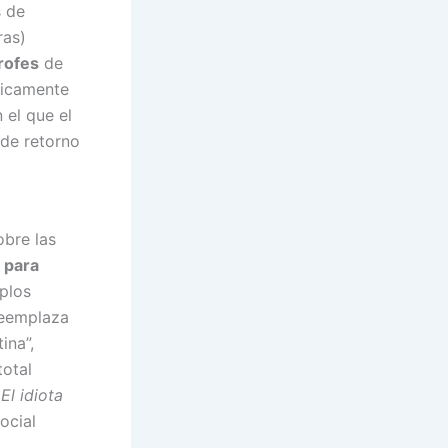
s de
ras)
rofes
de
ticamente
 el que el
 de retorno
obre las
 para
mplos
reemplaza
ina”,
total
e
El idiota
ocial