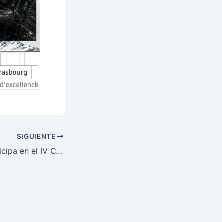
SIGUIENTE
ITISB · UNAB participa en el IV Curso de Farmacia Hospitalaria con ponencias sobre inteligencia artificial aplicada a la salud