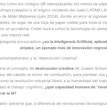
los como los códigos QR reemplazando los menús de papel
ultraprocesados o el trágico incidente del vuelo LATAM LA
 de Milán Malpensa (julio 2024), donde un error al ingresa
blets, en lugar de una hoja de papel visible para toda la tri
có un accidente, Collet ilustra cómo la tecnología no siem
 una mejora real.
pregunta provocadora:
¿es la Inteligencia Artificial, aplicad
empleo, un ejemplo más de innovación regres
schumpeteriano y la “destrucción creativa”
toma el concepto de
destrucción creativa
de Joseph Schum
so del caballo al motor de combustión, para plantear una
como la revolución industrial liberó a la humanidad del traba
aso al trabajo cognitivo,
¿qué capacidad humana de “nivel
rar la IA?
gador advierte que, a diferencia de revoluciones tecnológic