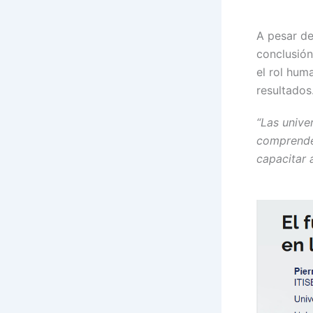
A pesar de
conclusió
el rol hum
resultados
“Las unive
comprender
capacitar 