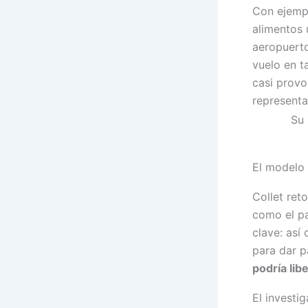
Con ejemp
alimentos 
aeropuerto
vuelo en ta
casi provo
representa
Su 
El modelo 
Collet re
como el pa
clave: así 
para dar p
podría libe
El investi