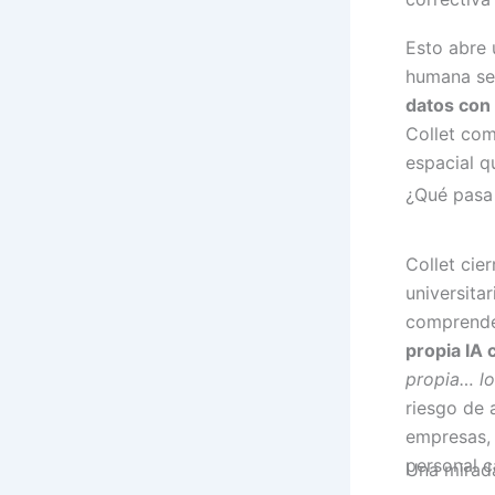
Esto abre 
humana se
datos con 
Collet com
espacial q
¿Qué pasa
Collet cie
universitar
comprende
propia IA
propia… lo
riesgo de 
empresas, 
personal c
Una mirada