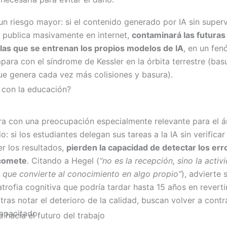
un riesgo mayor: si el contenido generado por IA sin superv
 publica masivamente en internet,
contaminará las futuras
las que se entrenan los propios modelos de IA
, en un fe
para con el síndrome de Kessler en la órbita terrestre (bas
ue genera cada vez más colisiones y basura).
 con la educación?
rra con una preocupación especialmente relevante para el 
io: si los estudiantes delegan sus tareas a la IA sin verificar 
r los resultados,
pierden la capacidad de detectar los err
 comete
. Citando a Hegel (
“no es la recepción, sino la activ
 que convierte al conocimiento en algo propio”
), advierte 
atrofia cognitiva que podría tardar hasta 15 años en revertir
tras notar el deterioro de la calidad, buscan volver a contr
apacitado.
 hacia el futuro del trabajo