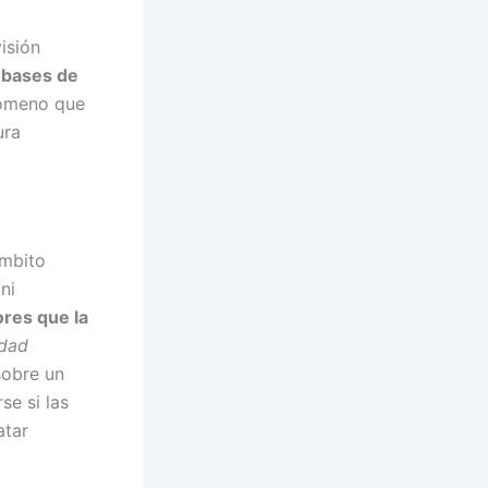
isión
 bases de
nómeno que
ura
ámbito
ni
ores que la
idad
sobre un
se si las
atar