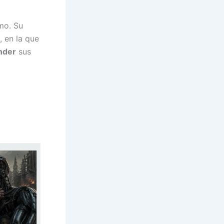
smo. Su
, en la que
nder
sus