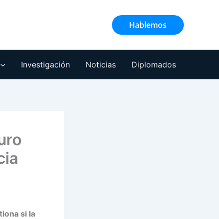
Hablemos
Investigación
Noticias
Diplomados
turo
cia
iona si la