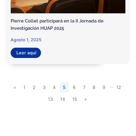
Pierre Collet participará en la II Jornada de
Investigación HUAP 2025
Agosto 1, 2025
Leer aquí
…
«
1
2
3
4
5
6
7
8
9
12
13
14
15
»